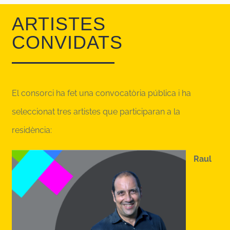
ARTISTES
CONVIDATS
El consorci ha fet una convocatòria pública i ha
seleccionat tres artistes que participaran a la
residència:
Raul