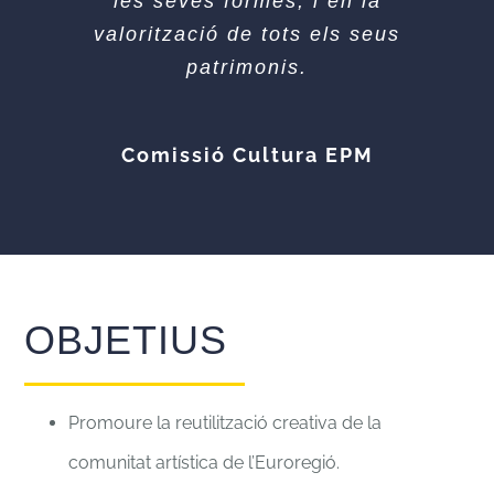
les
seves formes, i en la
valorització de tots els seus
patrimonis.
Comissió Cultura EPM
OBJETIUS
Promoure la reutilització creativa de la
comunitat artística de l’Euroregió.